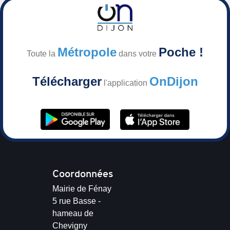
Métropole
Poche !
Toute la
dans votre
Télécharger
OnDijon
l'application
Coordonnées
Mairie de Fénay
5 rue Basse -
hameau de
Chevigny